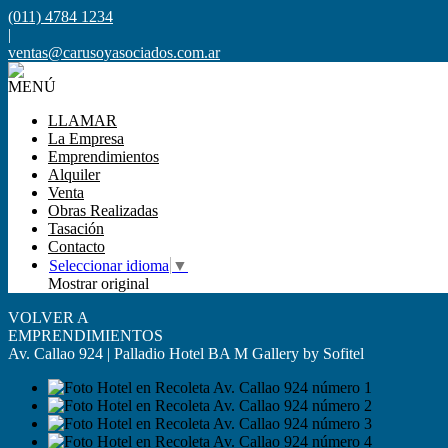
(011) 4784 1234
|
ventas@carusoyasociados.com.ar
MENÚ
LLAMAR
La Empresa
Emprendimientos
Alquiler
Venta
Obras Realizadas
Tasación
Contacto
Seleccionar idioma
▼
Mostrar original
VOLVER A
EMPRENDIMIENTOS
Av. Callao 924 | Palladio Hotel BA M Gallery by Sofitel